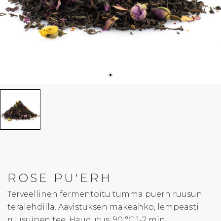
ROSE PU'ERH
Terveellinen fermentoitu tumma puerh ruusun
terälehdillä. Aavistuksen makeahko, lempeästi
ruusuinen tee. Haudutus: 90 °C 1-2 min