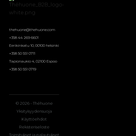
thehuone@thehuone.com
+358 44 269 6601
Eerikinkatu 10, 00100 helsinki
+358 50 551 0711
Tapionaukio 4, 02100 Espoo
+358 50 551 0719
© 2026 - Théhuone
Yksityisyydensuoja
Käyttöehdot
Rekisteriseloste
Toimitukset ja palautukset