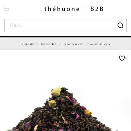
Etusivulle
Teelaadut
Erikoisuudet
Rose Pu'erh
0