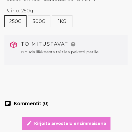
Paino: 250g
250G
500G
1KG
TOIMITUSTAVAT
Nouda liikkeestä tai tilaa paketti perille.
chat
Kommentit (0)
edit
Kirjoita arvostelu ensimmäisenä