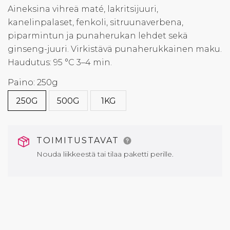
Aineksina vihreä maté, lakritsijuuri,
kanelinpalaset, fenkoli, sitruunaverbena,
piparmintun ja punaherukan lehdet sekä
ginseng-juuri. Virkistävä punaherukkainen maku.
Haudutus: 95 °C 3–4 min.
Paino: 250g
250G
500G
1KG
TOIMITUSTAVAT
Nouda liikkeestä tai tilaa paketti perille.