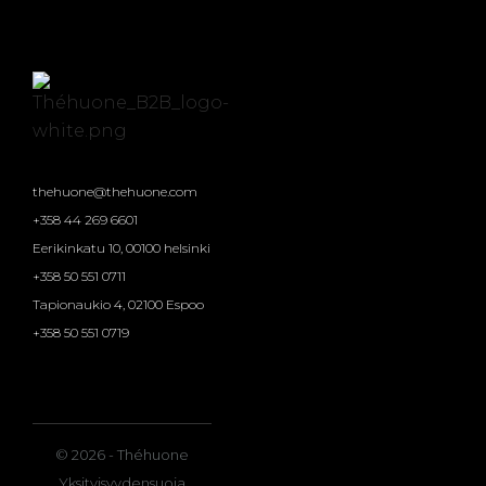
thehuone@thehuone.com
+358 44 269 6601
Eerikinkatu 10, 00100 helsinki
+358 50 551 0711
Tapionaukio 4, 02100 Espoo
+358 50 551 0719
© 2026 - Théhuone
Yksityisyydensuoja