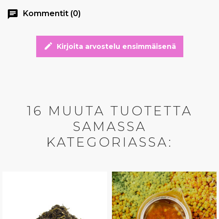
chat
Kommentit (0)
edit
Kirjoita arvostelu ensimmäisenä
16 MUUTA TUOTETTA
SAMASSA
KATEGORIASSA: