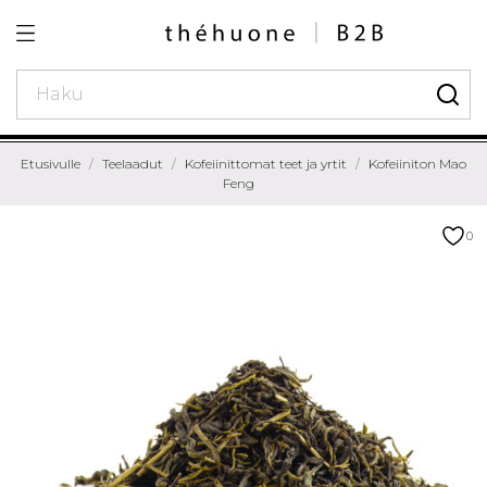
Etusivulle
Teelaadut
Kofeiinittomat teet ja yrtit
Kofeiiniton Mao
Feng
0