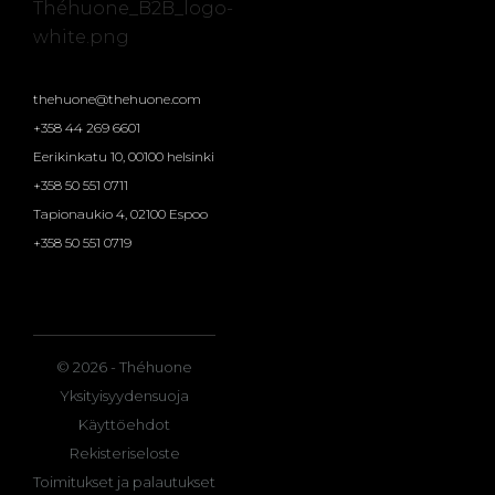
thehuone@thehuone.com
+358 44 269 6601
Eerikinkatu 10, 00100 helsinki
+358 50 551 0711
Tapionaukio 4, 02100 Espoo
+358 50 551 0719
© 2026 - Théhuone
Yksityisyydensuoja
Käyttöehdot
Rekisteriseloste
Toimitukset ja palautukset