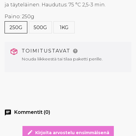
ja täyteläinen. Haudutus: 75 °C 2,5-3 min.
Paino: 250g
250G
500G
1KG
TOIMITUSTAVAT
Nouda liikkeestä tai tilaa paketti perille.
chat
Kommentit (0)
edit
Kirjoita arvostelu ensimmäisenä