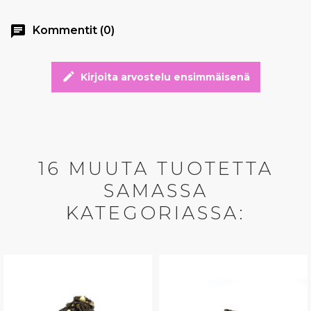
chat
Kommentit (0)
edit
Kirjoita arvostelu ensimmäisenä
16 MUUTA TUOTETTA
SAMASSA
KATEGORIASSA: