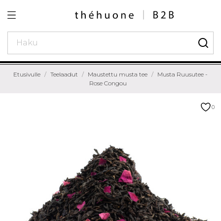
Etusivulle
Teelaadut
Maustettu musta tee
Musta Ruusutee -
Rose Congou
0