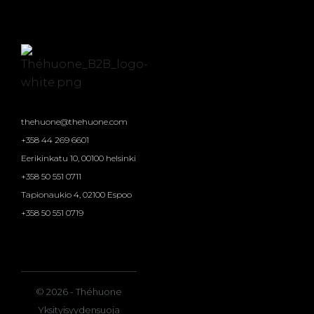
thehuone@thehuone.com
+358 44 269 6601
Eerikinkatu 10, 00100 helsinki
+358 50 551 0711
Tapionaukio 4, 02100 Espoo
+358 50 551 0719
© 2026 - Théhuone
Yksityisyydensuoja