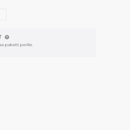
G
AT
aa paketti perille.