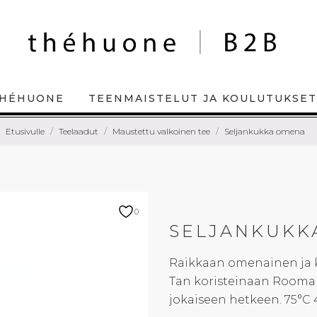
HÉHUONE
TEENMAISTELUT JA KOULUTUKSET
Etusivulle
Teelaadut
Maustettu valkoinen tee
Seljankukka omena
0
SELJANKUKK
Raikkaan omenainen ja 
Tan koristeinaan Rooman
jokaiseen hetkeen. 75°C 