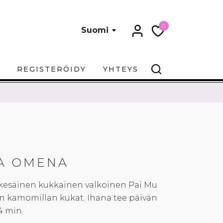
0
Suomi
REGISTERÖIDY
YHTEYS
A OMENA
kesäinen kukkainen valkoinen Pai Mu
 kamomillan kukat. Ihana tee päivän
4 min.