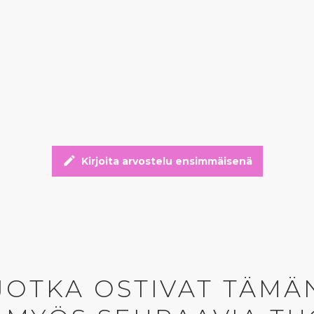
edit
Kirjoita arvostelu ensimmäisenä
 JOTKA OSTIVAT TÄMÄ