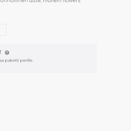
onnollinen uute, mullein flowers.
G
AT
aa paketti perille.