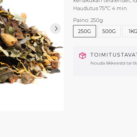
kehäkukan terälehdet, lu
Haudutus 75°C 4 min.
Paino: 250g
250G
500G
1K
TOIMITUSTAV
Nouda liikkeestä tai til