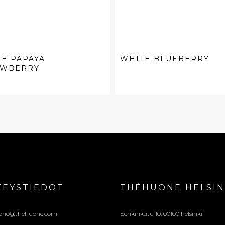
E PAPAYA
WHITE BLUEBERRY
AWBERRY
TEYSTIEDOT
THÉHUONE HELSIN
one@thehuone.com
Eerikinkatu 10, 00100 helsinki