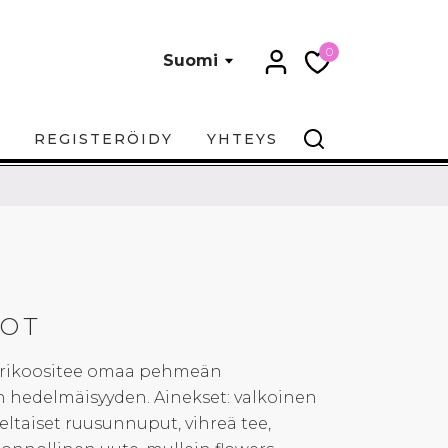
0
Suomi
REGISTERÖIDY
YHTEYS
COT
aprikoositee omaa pehmeän
n hedelmäisyyden. Ainekset: valkoinen
keltaiset ruusunnuput, vihreä tee,