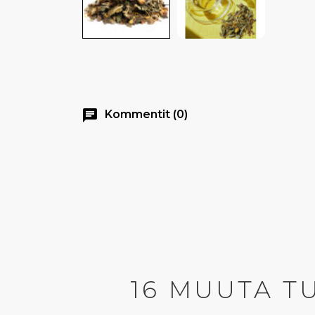
chat
Kommentit (0)
16 MUUTA T