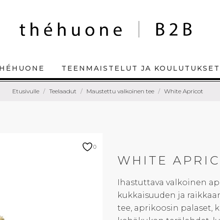
HÉHUONE
TEENMAISTELUT JA KOULUTUKSET
Etusivulle
Teelaadut
Maustettu valkoinen tee
White Apricot
0
WHITE APRI
Ihastuttava valkoinen 
kukkaisuuden ja raikkaa
tee, aprikoosin palaset, 