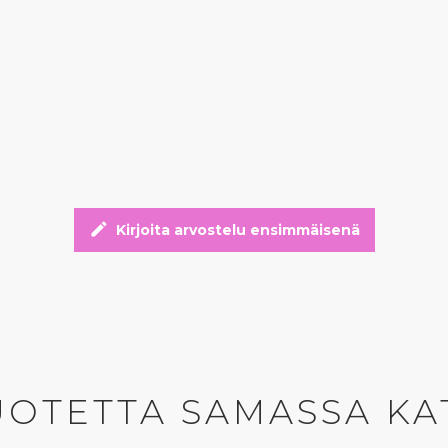
edit
Kirjoita arvostelu ensimmäisenä
UOTETTA SAMASSA KA