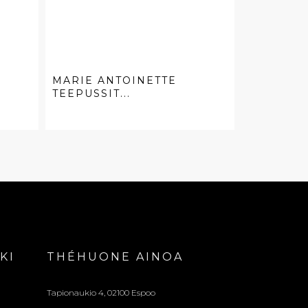
MARIE ANTOINETTE
TEEPUSSIT...
KI
THÉHUONE AINOA
Tapionaukio 4, 02100 Espoo