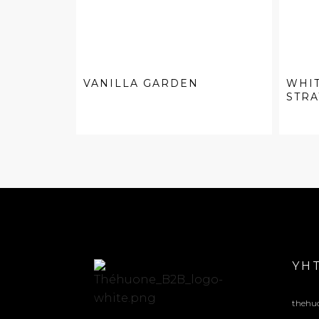
VANILLA GARDEN
WHIT
STR
YH
thehu