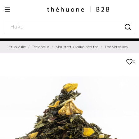
Etusivulle
Teelaadut
Maustettu valkoinen tee
Thé Versailles
0