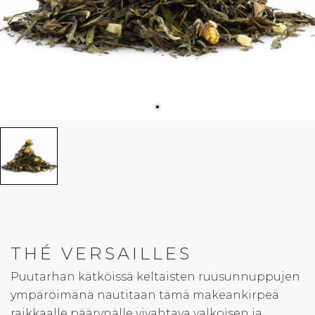
THÉ VERSAILLES
Puutarhan kätköissä keltaisten ruusunnuppujen
ympäröimänä nautitaan tämä makeankirpeä
raikkaalle päärynälle vivahtava valkoisen ja