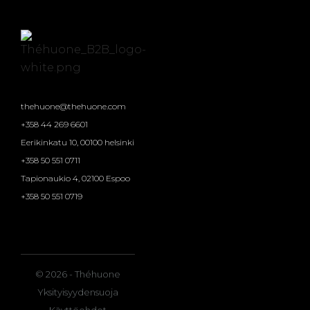
thehuone@thehuone.com
+358 44 269 6601
Eerikinkatu 10, 00100 helsinki
+358 50 551 0711
Tapionaukio 4, 02100 Espoo
+358 50 551 0719
© 2026 - Théhuone
Yksityisyydensuoja