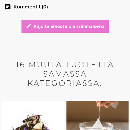
chat
Kommentit (0)
edit
Kirjoita arvostelu ensimmäisenä
16 MUUTA TUOTETTA
SAMASSA
KATEGORIASSA: