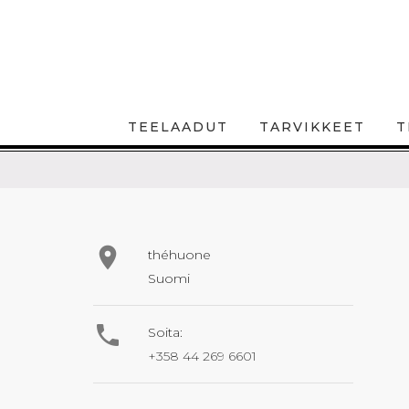
TEELAADUT
TARVIKKEET
T

théhuone
Suomi

Soita:
+358 44 269 6601