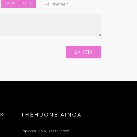
valinnainen
VALITSE TIEDOSTO
KI
THÉHUONE AINOA
Tapionaukio 4, 02100 Espoo