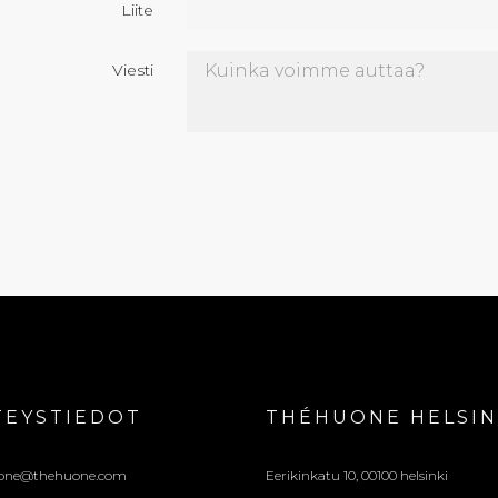
Liite
Viesti
TEYSTIEDOT
THÉHUONE HELSIN
one@thehuone.com
Eerikinkatu 10, 00100 helsinki