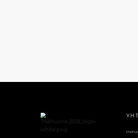
YH
thehu