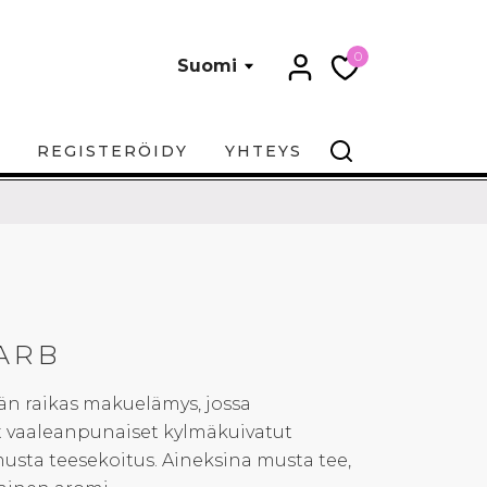
0
Suomi
REGISTERÖIDY
YHTEYS
ARB
n raikas makuelämys, jossa
 vaaleanpunaiset kylmäkuivatut
usta teesekoitus. Aineksina musta tee,