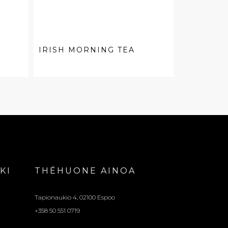
IRISH MORNING TEA
KI
THÉHUONE AINOA
Tapionaukio 4, 02100 Espoo
+358 50 551 0719