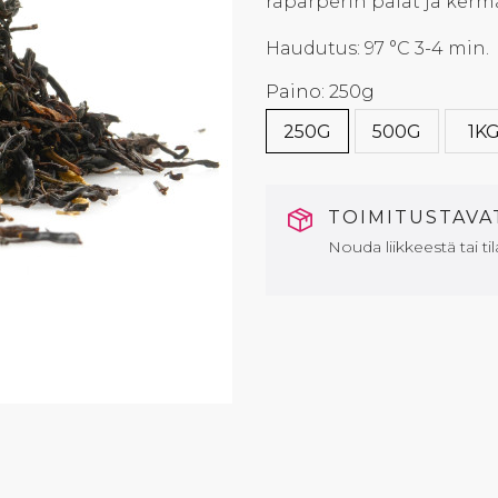
raparperin palat ja kerm
Haudutus: 97 °C 3-4 min.
Paino: 250g
250G
500G
1K
TOIMITUSTAV
Nouda liikkeestä tai til