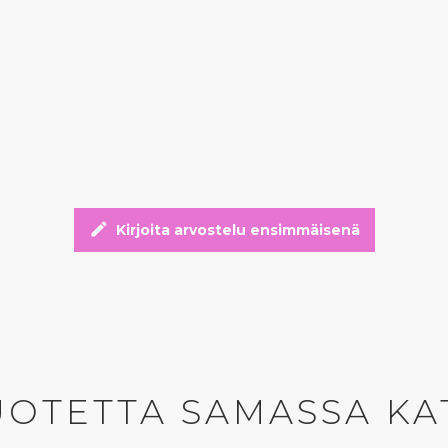
edit
Kirjoita arvostelu ensimmäisenä
UOTETTA SAMASSA KA