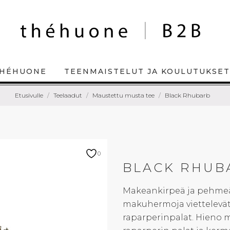
HÉHUONE
TEENMAISTELUT JA KOULUTUKSET
Etusivulle
Teelaadut
Maustettu musta tee
Black Rhubarb
0
BLACK RHUB
Makeankirpeä ja pehmeä
makuhermoja viettelevät
raparperinpalat. Hieno m