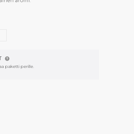
ainen aromi.
G
AT
aa paketti perille.