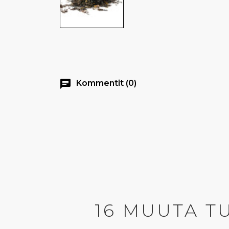
chat
Kommentit (0)
16 MUUTA T