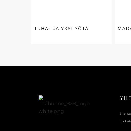
TUHAT JA YKSI YÖTÄ
MAD
YH
thehu
+358 4