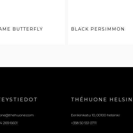
AME BUTTERFLY
BLACK PERSIMMON
TEYSTIEDOT
THÉHUONE HELSIN
one@thehuone.com
Eerikinkatu 10, 00100 helsinki
4 269 6601
+358 50 551 0711