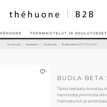
HÉHUONE
TEENMAISTELUT JA KOULUTUKSET
Etusivulle
Teelaadut
Musta tee
Budla Beta S.F.F.T.G.F.O.P.1
0
BUDLA BETA S.
Tämä teelaatu koostuu t
hennoista ylimmistä lehd
hienostunut ja aromikas.