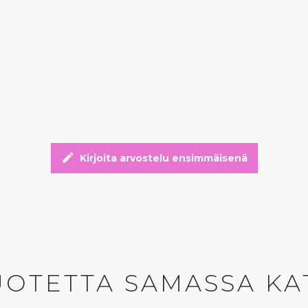
edit
Kirjoita arvostelu ensimmäisenä
UOTETTA SAMASSA KA