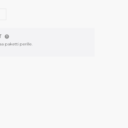
G
AT
aa paketti perille.