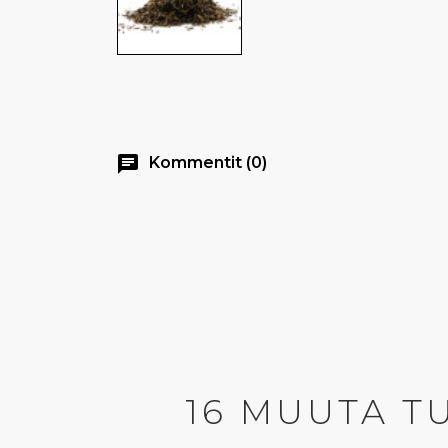
chat
Kommentit (0)
16 MUUTA T