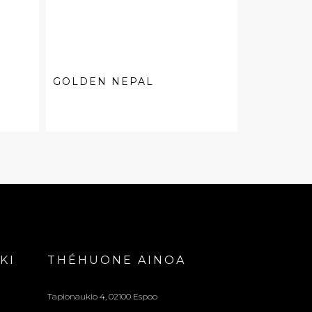
GOLDEN NEPAL
KI
THÉHUONE AINOA
Tapionaukio 4, 02100 Espoo