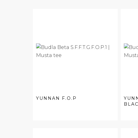
YUNNAN F.O.P
YUN
BLA