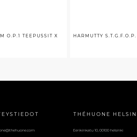
M O.P.1 TEEPUSSIT X
HARMUTTY S.T.G.F.O.P.
.
TEYSTIEDOT
THÉHUONE HELSIN
one@thehuone.com
Eerikinkatu 10, 00100 helsinki