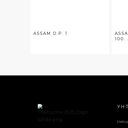
ASSAM O.P. 1
ASSA
100..
YH
thehu