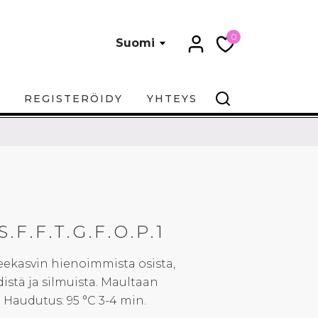
0
Suomi
REGISTERÖIDY
YHTEYS
F.F.T.G.F.O.P.1
eekasvin hienoimmista osista,
istä ja silmuista. Maultaan
 Haudutus: 95 °C 3-4 min.