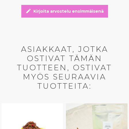
edit
Kirjoita arvostelu ensimmäisenä
ASIAKKAAT, JOTKA
OSTIVAT TÄMÄN
TUOTTEEN, OSTIVAT
MYÖS SEURAAVIA
TUOTTEITA: