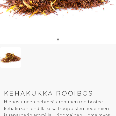
KEHÄKUKKA ROOIBOS
Hienostuneen pehmeä-arominen rooibostee
kehäkukan lehdillä sekä trooppisten hedelmien
ja raparperin aromilla. Erinomainen juoma myös