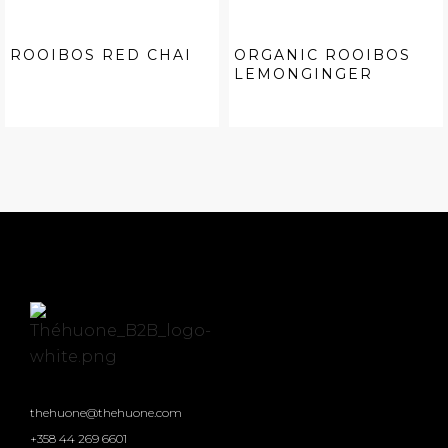
ROOIBOS RED CHAI
ORGANIC ROOIBOS
LEMONGINGER
thehuone@thehuone.com
+358 44 269 6601