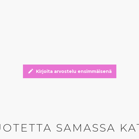
edit
Kirjoita arvostelu ensimmäisenä
UOTETTA SAMASSA KA