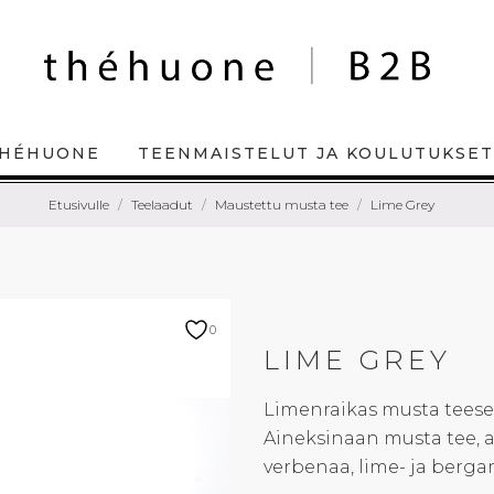
HÉHUONE
TEENMAISTELUT JA KOULUTUKSET
Etusivulle
Teelaadut
Maustettu musta tee
Lime Grey
0
LIME GREY
Limenraikas musta teesek
Aineksinaan musta tee, a
verbenaa, lime- ja berg