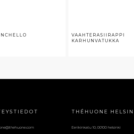
ONCHELLO
VAAHTERASIIRAPPI
KARHUNVATUKKA
TEYSTIEDOT
THÉHUONE HELSIN
one@thehuone.com
Eerikinkatu 10, 00100 helsinki