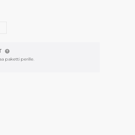
G
AT
aa paketti perille.