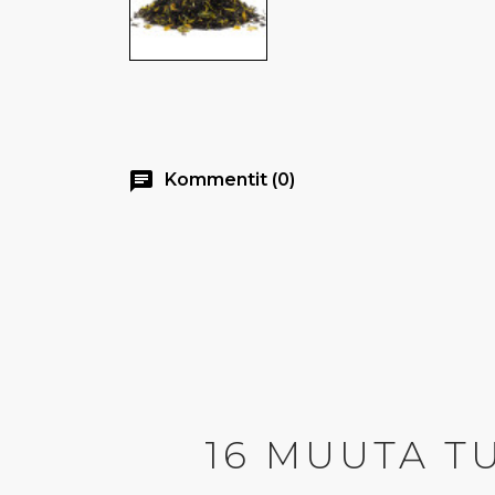
chat
Kommentit (0)
16 MUUTA T