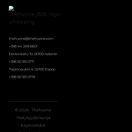
thehuone@thehuone.com
+358 44 269 6601
Eerikinkatu 10, 00100 helsinki
+358 50 551 0711
Tapionaukio 4, 02100 Espoo
+358 50 551 0719
© 2026 - Théhuone
Yksityisyydensuoja
Käyttöehdot