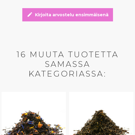
edit
Kirjoita arvostelu ensimmäisenä
16 MUUTA TUOTETTA
SAMASSA
KATEGORIASSA: