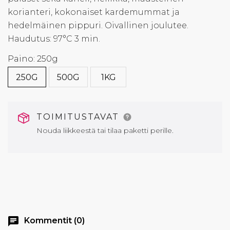
korianteri, kokonaiset kardemummat ja
hedelmäinen pippuri. Oivallinen joulutee.
Haudutus: 97°C 3 min.
Paino: 250g
250G
500G
1KG
TOIMITUSTAVAT
Nouda liikkeestä tai tilaa paketti perille.
chat
Kommentit (0)