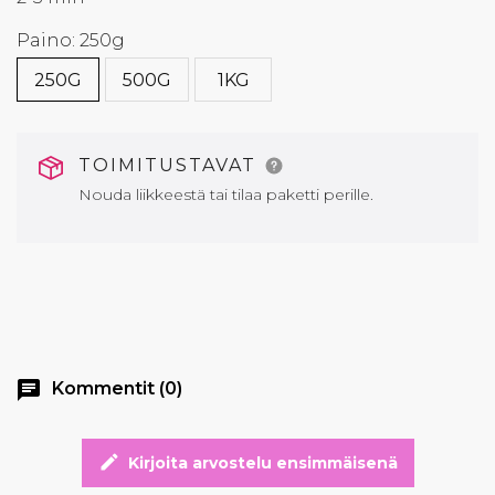
Paino: 250g
250G
500G
1KG
TOIMITUSTAVAT
Nouda liikkeestä tai tilaa paketti perille.
chat
Kommentit (0)
edit
Kirjoita arvostelu ensimmäisenä