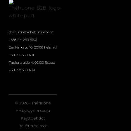
thehuone@thehuone.com
+358 44 269 6601
Eerikinkatu 10, 00100 helsinki
+358 50 551 0711
Tapionaukio 4, 02100 Espoo
+358 50 551 0719
© 2026 - Théhuone
Yksityisyydensuoja
Käyttöehdot
Rekisteriseloste