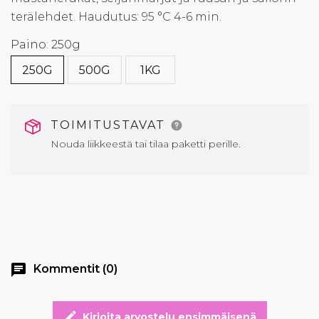
terälehdet. Haudutus: 95 °C 4-6 min.
Paino: 250g
250G
500G
1KG
TOIMITUSTAVAT
Nouda liikkeestä tai tilaa paketti perille.
chat
Kommentit (0)
edit
Kirjoita arvostelu ensimmäisenä