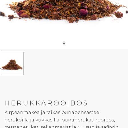
HERUKKAROOIBOS
Kirpeänmakea ja raikas punapensastee
herukoilla ja kukkasilla: punaherukat, rooibos,
mustaherukat, seljanmarjat ja ruusun ja saflorin