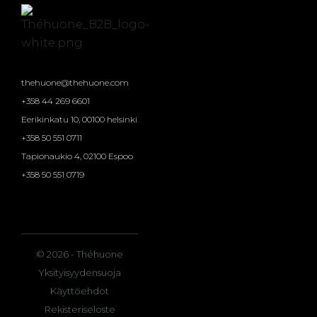
thehuone@thehuone.com
+358 44 269 6601
Eerikinkatu 10, 00100 helsinki
+358 50 551 0711
Tapionaukio 4, 02100 Espoo
+358 50 551 0719
© 2026 - Théhuone
Yksityisyydensuoja
Käyttöehdot
Rekisteriseloste