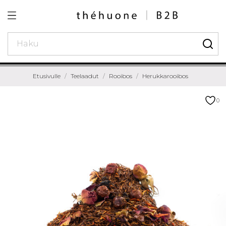
Etusivulle
Teelaadut
Rooibos
Herukkarooibos
0