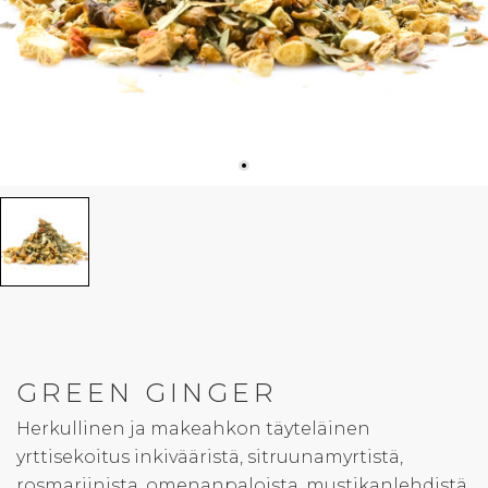
GREEN GINGER
Herkullinen ja makeahkon täyteläinen
yrttisekoitus inkivääristä, sitruunamyrtistä,
rosmariinista, omenanpaloista, mustikanlehdistä,