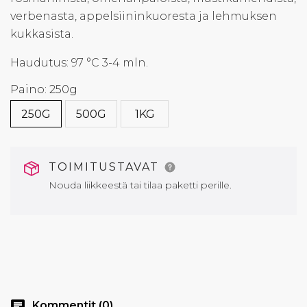
verbenasta, appelsiininkuoresta ja lehmuksen
kukkasista.
Haudutus: 97 °C 3-4 mln.
Paino: 250g
250G
500G
1KG
TOIMITUSTAVAT
Nouda liikkeestä tai tilaa paketti perille.
chat
Kommentit (0)