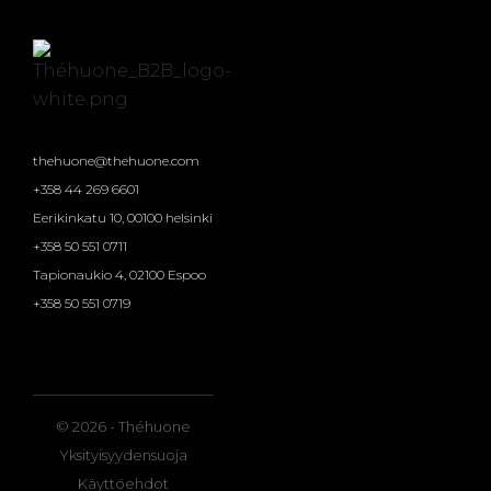
thehuone@thehuone.com
+358 44 269 6601
Eerikinkatu 10, 00100 helsinki
+358 50 551 0711
Tapionaukio 4, 02100 Espoo
+358 50 551 0719
© 2026 - Théhuone
Yksityisyydensuoja
Käyttöehdot