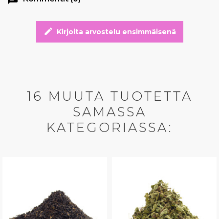
edit
Kirjoita arvostelu ensimmäisenä
16 MUUTA TUOTETTA
SAMASSA
KATEGORIASSA: