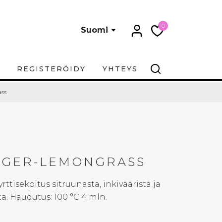
0
Suomi
REGISTERÖIDY
YHTEYS
ss
NGER-LEMONGRASS
rttisekoitus sitruunasta, inkivääristä ja
ta. Haudutus: 100 °C 4 mln.