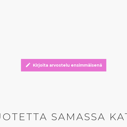
edit
Kirjoita arvostelu ensimmäisenä
UOTETTA SAMASSA KA