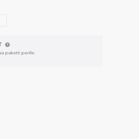
G
AT
aa paketti perille.