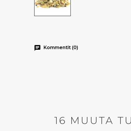
chat
Kommentit (0)
16 MUUTA T