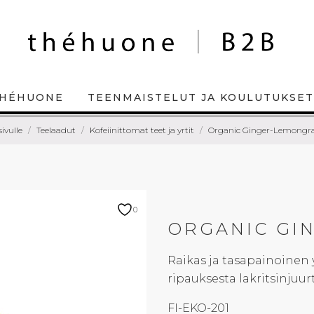
HÉHUONE
TEENMAISTELUT JA KOULUTUKSET
ivulle
Teelaadut
Kofeiinittomat teet ja yrtit
Organic Ginger-Lemongra
0
ORGANIC GI
Raikas ja tasapainoinen y
ripauksesta lakritsinjuur
FI-EKO-201