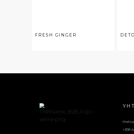
FRESH GINGER
DET
YH
thehu
+358 4