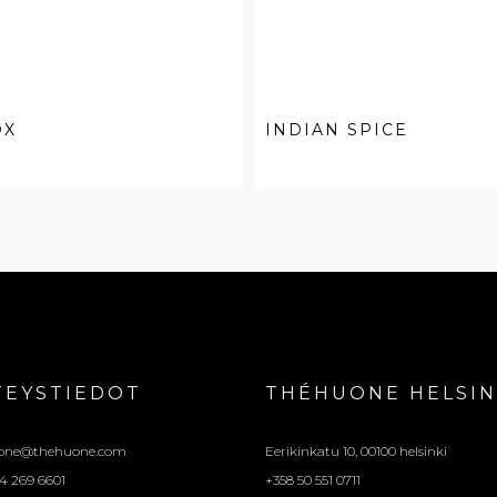
OX
INDIAN SPICE
TEYSTIEDOT
THÉHUONE HELSIN
one@thehuone.com
Eerikinkatu 10, 00100 helsinki
4 269 6601
+358 50 551 0711