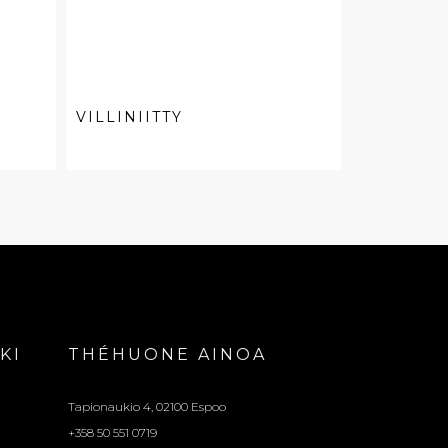
VILLINIITTY
KI
THÉHUONE AINOA
Tapionaukio 4, 02100 Espoo
+358 50 551 0719