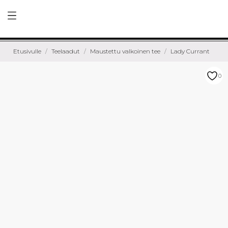
Etusivulle
Teelaadut
Maustettu valkoinen tee
Lady Currant
0