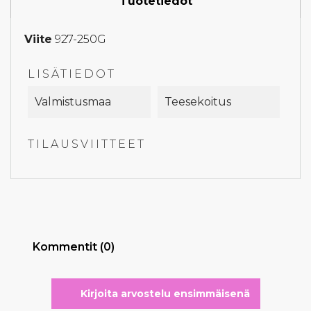
Tuotetiedot
Viite
927-250G
LISÄTIEDOT
Valmistusmaa
Teesekoitus
TILAUSVIITTEET
Kommentit (0)
Kirjoita arvostelu ensimmäisenä