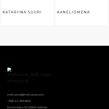
KATARIINA SUURI
KANELIOMENA
thehuone@thehuone.com
+358 44 269 6601
Eerikinkatu 10, 00100 helsinki