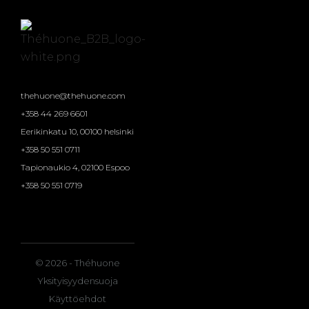
thehuone@thehuone.com
+358 44 269 6601
Eerikinkatu 10, 00100 helsinki
+358 50 551 0711
Tapionaukio 4, 02100 Espoo
+358 50 551 0719
© 2026 - Théhuone
Yksityisyydensuoja
Käyttöehdot