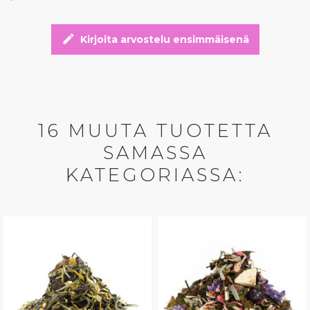
edit
Kirjoita arvostelu ensimmäisenä
16 MUUTA TUOTETTA
SAMASSA
KATEGORIASSA: