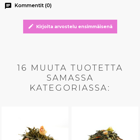
chat
Kommentit (0)
edit
Kirjoita arvostelu ensimmäisenä
16 MUUTA TUOTETTA
SAMASSA
KATEGORIASSA: