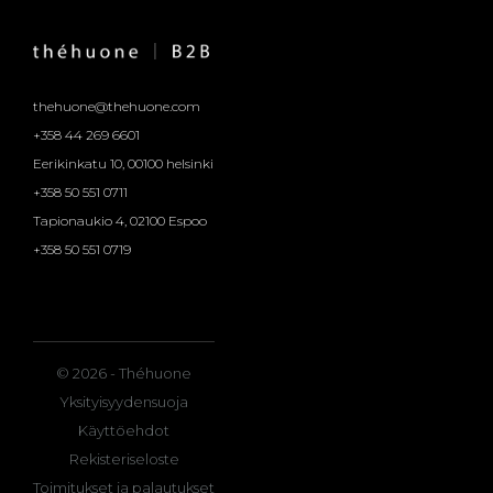
thehuone@thehuone.com
+358 44 269 6601
Eerikinkatu 10, 00100 helsinki
+358 50 551 0711
Tapionaukio 4, 02100 Espoo
+358 50 551 0719
© 2026 - Théhuone
Yksityisyydensuoja
Käyttöehdot
Rekisteriseloste
Toimitukset ja palautukset